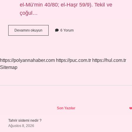
el-Mü’min 40/80; el-Haşr 59/9). Tekil ve
çoğul…
Hacet
Devamını okuyun
6 Yorum
Ne
Anlama
Gelir
https://polyannahaber.com
https://puc.com.tr
https://hul.com.tr
Sitemap
Sidebar
Son Yazılar
Tahrir sistemi nedir ?
Ağustos 8, 2026