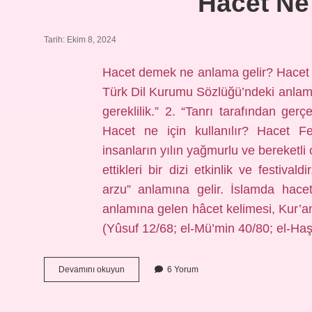
Hacet Ne
Tarih: Ekim 8, 2024
Hacet demek ne anlama gelir? Hacet 
Türk Dil Kurumu Sözlüğü’ndeki anlamlar
gereklilik.” 2. “Tanrı tarafından ge
Hacet ne için kullanılır? Hacet Fe
insanların yılın yağmurlu ve bereketli
ettikleri bir dizi etkinlik ve festival
arzu” anlamına gelir. İslamda hace
anlamına gelen hâcet kelimesi, Kur’
(Yûsuf 12/68; el-Mü’min 40/80; el-Haş
Hacet
Devamını okuyun
6 Yorum
Ne
Anlama
Gelir