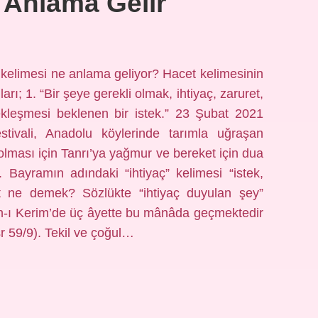
 Anlama Gelir
kelimesi ne anlama geliyor? Hacet kelimesinin
ı; 1. “Bir şeye gerekli olmak, ihtiyaç, zaruret,
rçekleşmesi beklenen bir istek.” 23 Şubat 2021
stivali, Anadolu köylerinde tarımla uğraşan
 olması için Tanrı’ya yağmur ve bereket için dua
dir. Bayramın adındaki “ihtiyaç” kelimesi “istek,
t ne demek? Sözlükte “ihtiyaç duyulan şey”
an-ı Kerim’de üç âyette bu mânâda geçmektedir
r 59/9). Tekil ve çoğul…