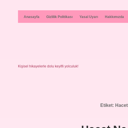
Anasayfa
Gizlilik Politikası
Yasal Uyarı
Hakkımızda
Kişisel hikayelerle dolu keyifli yolculuk!
Etiket:
Hacet