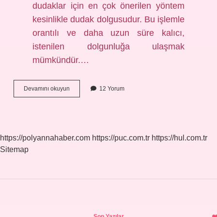
dudaklar için en çok önerilen yöntem
kesinlikle dudak dolgusudur. Bu işlemle
orantılı ve daha uzun süre kalıcı,
istenilen dolgunluğa ulaşmak
mümkündür.…
Dudak
Devamını okuyun
12 Yorum
Dolgunlaştırıcı
Ruj
Nasıl
Kullanılır
https://polyannahaber.com
https://puc.com.tr
https://hul.com.tr
Sitemap
Sidebar
Son Yazılar