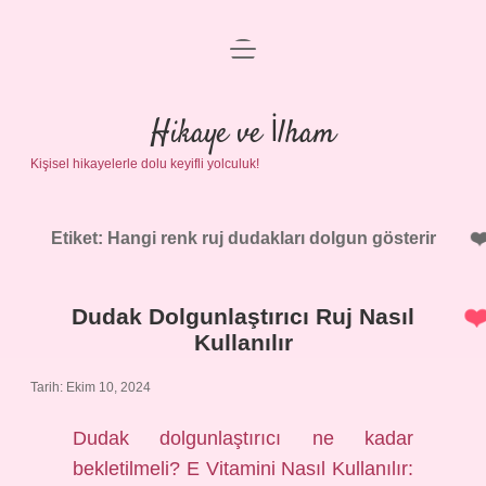
menüyü
Anasayfa
aç
Gizlilik Politikası
Hikaye ve İlham
Kişisel hikayelerle dolu keyifli yolculuk!
Yasal Uyarı
Hakkımızda
Etiket:
Hangi renk ruj dudakları dolgun gösterir
Dudak Dolgunlaştırıcı Ruj Nasıl
Kullanılır
Tarih: Ekim 10, 2024
Dudak dolgunlaştırıcı ne kadar
bekletilmeli? E Vitamini Nasıl Kullanılır: