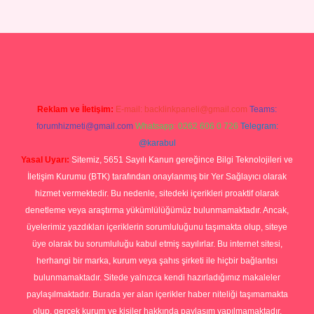
ap
Reklam ve İletişim:
E-mail:
backlinkpaneli@gmail.com
Teams:
forumhizmeti@gmail.com
Whatsapp: 0262 606 0 726
Telegram:
@karabul
Yasal Uyarı:
Sitemiz, 5651 Sayılı Kanun gereğince Bilgi Teknolojileri ve
İletişim Kurumu (BTK) tarafından onaylanmış bir Yer Sağlayıcı olarak
hizmet vermektedir. Bu nedenle, sitedeki içerikleri proaktif olarak
denetleme veya araştırma yükümlülüğümüz bulunmamaktadır. Ancak,
üyelerimiz yazdıkları içeriklerin sorumluluğunu taşımakta olup, siteye
üye olarak bu sorumluluğu kabul etmiş sayılırlar. Bu internet sitesi,
herhangi bir marka, kurum veya şahıs şirketi ile hiçbir bağlantısı
bulunmamaktadır. Sitede yalnızca kendi hazırladığımız makaleler
paylaşılmaktadır. Burada yer alan içerikler haber niteliği taşımamakta
olup, gerçek kurum ve kişiler hakkında paylaşım yapılmamaktadır.