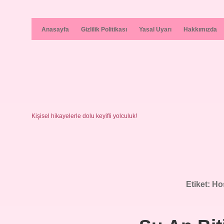
Anasayfa
Gizlilik Politikası
Yasal Uyarı
Hakkımızda
Kişisel hikayelerle dolu keyifli yolculuk!
Etiket:
Hoş