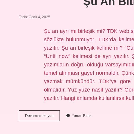
Şu An Bit
Tarih: Ocak 4, 2025
Şu an ayrı mı birleşik mi? TDK web s
sözlükte bulunmuyor. TDK’da kelimen
yazılır. Şu an birleşik kelime mi? “Cur
“Until now” kelimesi de ayrı yazılı
yazımların doğru olduğu varsayımıdı
temel alınması gayet normaldir. Çün
yazmak mümkündür. TDK’ya göre cur
olmalıdır. Yüz yüze nasıl yazılır? Gö
yazılır. Hangi anlamda kullanılırsa ku
Şu
Devamını okuyun
Yorum Bırak
An
Bitişik
Mi