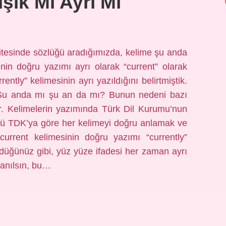
işik Mi Ayrı Mı
itesinde sözlüğü aradığımızda, kelime şu anda
in doğru yazımı ayrı olarak “current” olarak
rently” kelimesinin ayrı yazıldığını belirtmiştik.
r. Şu anda mı şu an da mı? Bunun nedeni bazı
r. Kelimelerin yazımında Türk Dil Kurumu’nun
kü TDK’ya göre her kelimeyi doğru anlamak ve
rent kelimesinin doğru yazımı “currently”
rdüğünüz gibi, yüz yüze ifadesi her zaman ayrı
llanılsın, bu…