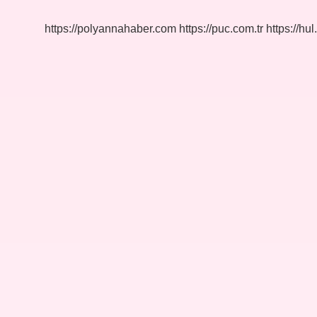
Ayrı
Mı
https://polyannahaber.com
https://puc.com.tr
https://hul