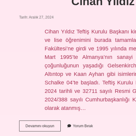
Cihan Yildiz
Tarih: Aralık 27, 2024
Cihan Yıldız Teftiş Kurulu Başkanı ki
ve lise öğrenimini burada tamamla
Fakültesi’ne girdi ve 1995 yılında me
Mart 1995’te Almanya’nın sanayi 
çoğunluğunun yaşadığı Gelsenkirch
Altıntop ve Kaan Ayhan gibi isimleri
Schalke 04’te başladı. Teftiş Kuru
2024 tarihli ve 32711 sayılı Resmi 
2024/388 sayılı Cumhurbaşkanlığı K
olarak atanmış…
Cihan
Devamını okuyun
Yorum Bırak
Yildiz