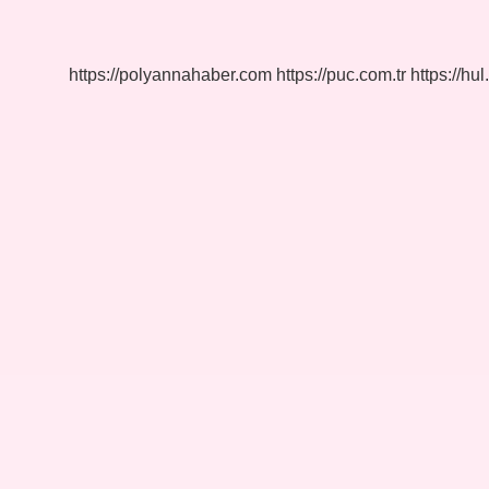
Kimdir
Nerelidir
https://polyannahaber.com
https://puc.com.tr
https://hul