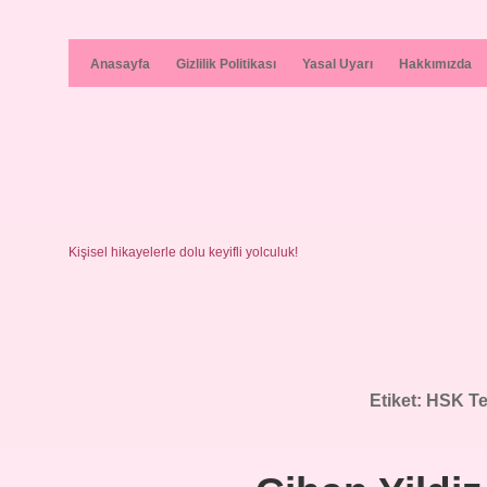
Anasayfa
Gizlilik Politikası
Yasal Uyarı
Hakkımızda
Kişisel hikayelerle dolu keyifli yolculuk!
Etiket:
HSK Te