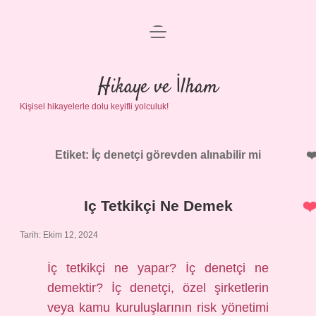
menüyü
Anasayfa
aç
Gizlilik Politikası
Hikaye ve İlham
Kişisel hikayelerle dolu keyifli yolculuk!
Yasal Uyarı
Hakkımızda
Etiket:
İç denetçi görevden alınabilir mi
Iç Tetkikçi Ne Demek
Tarih: Ekim 12, 2024
İç tetkikçi ne yapar? İç denetçi ne
demektir? İç denetçi, özel şirketlerin
veya kamu kuruluşlarının risk yönetimi