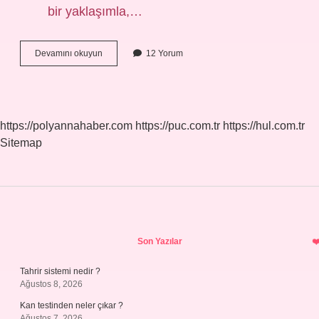
bir yaklaşımla,…
Iç
Devamını okuyun
12 Yorum
Tetkikçi
Ne
Demek
https://polyannahaber.com
https://puc.com.tr
https://hul.com.tr
Sitemap
Sidebar
Son Yazılar
Tahrir sistemi nedir ?
Ağustos 8, 2026
Kan testinden neler çıkar ?
Ağustos 7, 2026