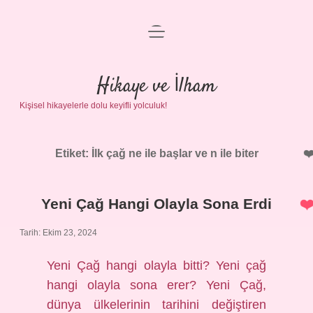
menüyü
Anasayfa
aç
Gizlilik Politikası
Hikaye ve İlham
Kişisel hikayelerle dolu keyifli yolculuk!
Yasal Uyarı
Hakkımızda
Etiket:
İlk çağ ne ile başlar ve n ile biter
Yeni Çağ Hangi Olayla Sona Erdi
Tarih: Ekim 23, 2024
Yeni Çağ hangi olayla bitti? Yeni çağ
hangi olayla sona erer? Yeni Çağ,
dünya ülkelerinin tarihini değiştiren