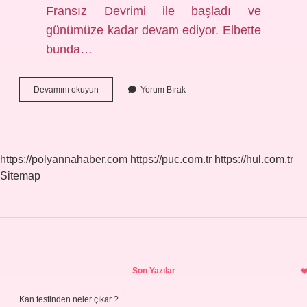
Fransız Devrimi ile başladı ve
günümüze kadar devam ediyor. Elbette
bunda…
Yeni
Devamını okuyun
Yorum Bırak
Çağ
Hangi
Olayla
Sona
Erdi
https://polyannahaber.com
https://puc.com.tr
https://hul.com.tr
Sitemap
Sidebar
Son Yazılar
Kan testinden neler çıkar ?