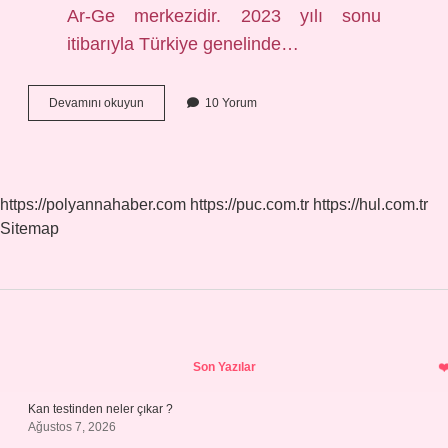
Ar-Ge merkezidir. 2023 yılı sonu
itibarıyla Türkiye genelinde…
Kocaeli
Devamını okuyun
10 Yorum
Sanayi
Kenti
Mi
https://polyannahaber.com
https://puc.com.tr
https://hul.com.tr
Sitemap
Sidebar
Son Yazılar
Kan testinden neler çıkar ?
Ağustos 7, 2026