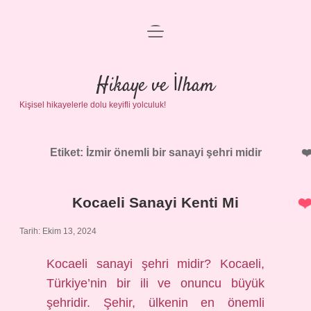
menüyü
Anasayfa
aç
Gizlilik Politikası
Hikaye ve İlham
Kişisel hikayelerle dolu keyifli yolculuk!
Yasal Uyarı
Hakkımızda
Etiket:
İzmir önemli bir sanayi şehri midir
Kocaeli Sanayi Kenti Mi
Tarih: Ekim 13, 2024
Kocaeli sanayi şehri midir? Kocaeli,
Türkiye’nin bir ili ve onuncu büyük
şehridir. Şehir, ülkenin en önemli