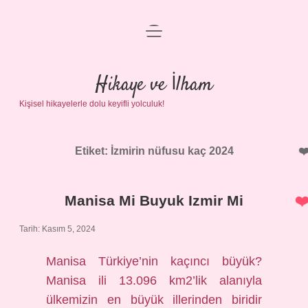
menüyü
Anasayfa
aç
Gizlilik Politikası
Hikaye ve İlham
Kişisel hikayelerle dolu keyifli yolculuk!
Yasal Uyarı
Hakkımızda
Etiket:
İzmirin nüfusu kaç 2024
Manisa Mi Buyuk Izmir Mi
Tarih: Kasım 5, 2024
Manisa Türkiye’nin kaçıncı büyük?
Manisa ili 13.096 km2’lik alanıyla
ülkemizin en büyük illerinden biridir