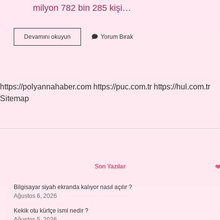
milyon 782 bin 285 kişi…
Manisa
Devamını okuyun
Yorum Bırak
Mi
Buyuk
Izmir
Mi
https://polyannahaber.com
https://puc.com.tr
https://hul.com.tr
Sitemap
Sidebar
Son Yazılar
Bilgisayar siyah ekranda kalıyor nasıl açılır ?
Ağustos 6, 2026
Kekik otu kürtçe ismi nedir ?
Ağustos 5, 2026