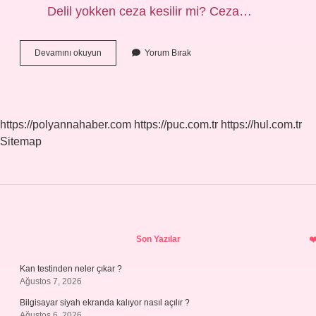
Delil yokken ceza kesilir mi? Ceza…
Kesin
Devamını okuyun
Yorum Bırak
Delil
Olmadan
Ceza
Verilir
Mı
https://polyannahaber.com
https://puc.com.tr
https://hul.com.tr
Sitemap
Sidebar
Son Yazılar
Kan testinden neler çıkar ?
Ağustos 7, 2026
Bilgisayar siyah ekranda kalıyor nasıl açılır ?
Ağustos 6, 2026