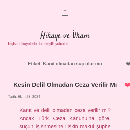
menüyü
Anasayfa
aç
Gizlilik Politikası
Hikaye ve İlham
Kişisel hikayelerle dolu keyifli yolculuk!
Yasal Uyarı
Hakkımızda
Etiket:
Kanıt olmadan suç olur mu
Kesin Delil Olmadan Ceza Verilir Mı
Tarih: Ekim 23, 2024
Kanıt ve delil olmadan ceza verilir mi?
Ancak Türk Ceza Kanunu’na göre,
suçun işlenmesine ilişkin makul şüphe