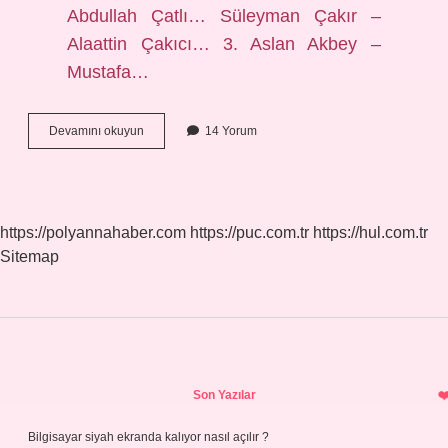
Abdullah Çatlı… Süleyman Çakır –
Alaattin Çakıcı… 3. Aslan Akbey –
Mustafa…
Kv
Devamını okuyun
14 Yorum
Karahanlı
Kimi
Temsil
Ediyor
https://polyannahaber.com
https://puc.com.tr
https://hul.com.tr
Sitemap
Sidebar
Son Yazılar
Bilgisayar siyah ekranda kalıyor nasıl açılır ?