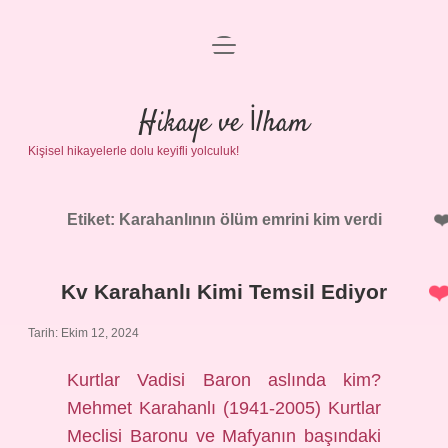
menüyü
Anasayfa
aç
Gizlilik Politikası
Hikaye ve İlham
Kişisel hikayelerle dolu keyifli yolculuk!
Yasal Uyarı
Hakkımızda
Etiket:
Karahanlının ölüm emrini kim verdi
Kv Karahanlı Kimi Temsil Ediyor
Tarih: Ekim 12, 2024
Kurtlar Vadisi Baron aslında kim?
Mehmet Karahanlı (1941-2005) Kurtlar
Meclisi Baronu ve Mafyanın başındaki