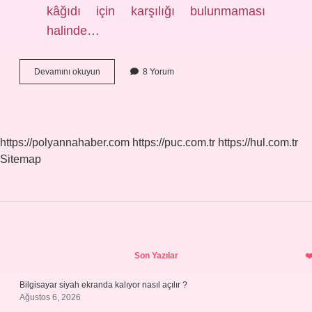
kâğıdı için karşılığı bulunmaması
halinde…
Karşılıksız
Devamını okuyun
8 Yorum
Çek
Cezası
Kaç
Yıl
https://polyannahaber.com
https://puc.com.tr
https://hul.com.tr
Sitemap
Sidebar
Son Yazılar
Bilgisayar siyah ekranda kalıyor nasıl açılır ?
Ağustos 6, 2026