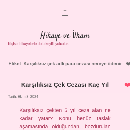
menüyü
Anasayfa
aç
Gizlilik Politikası
Hikaye ve İlham
Kişisel hikayelerle dolu keyifli yolculuk!
Yasal Uyarı
Hakkımızda
Etiket:
Karşılıksız çek adli para cezası nereye ödenir
Karşılıksız Çek Cezası Kaç Yıl
Tarih: Ekim 8, 2024
Karşılıksız çekten 5 yıl ceza alan ne
kadar yatar? Konu henüz taslak
aşamasında olduğundan, bozdurulan