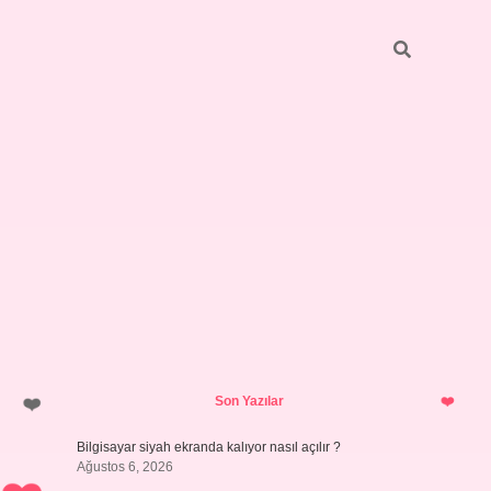
Sidebar
ilbet giriş yap
Son Yazılar
Bilgisayar siyah ekranda kalıyor nasıl açılır ?
Ağustos 6, 2026