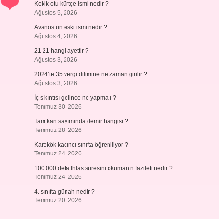
Kekik otu kürtçe ismi nedir ?
Ağustos 5, 2026
Avanos’un eski ismi nedir ?
Ağustos 4, 2026
21 21 hangi ayettir ?
Ağustos 3, 2026
2024’te 35 vergi dilimine ne zaman girilir ?
Ağustos 3, 2026
İç sıkıntısı gelince ne yapmalı ?
Temmuz 30, 2026
Tam kan sayımında demir hangisi ?
Temmuz 28, 2026
Karekök kaçıncı sınıfta öğreniliyor ?
Temmuz 24, 2026
100.000 defa İhlas suresini okumanın fazileti nedir ?
Temmuz 24, 2026
4. sınıfta günah nedir ?
Temmuz 20, 2026