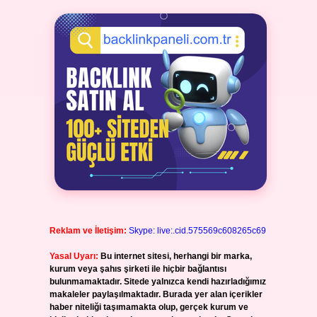
Reklam ve İletişim:
Skype: live:.cid.575569c608265c69
Yasal Uyarı:
Bu internet sitesi, herhangi bir marka,
kurum veya şahıs şirketi ile hiçbir bağlantısı
bulunmamaktadır. Sitede yalnızca kendi hazırladığımız
makaleler paylaşılmaktadır. Burada yer alan içerikler
haber niteliği taşımamakta olup, gerçek kurum ve