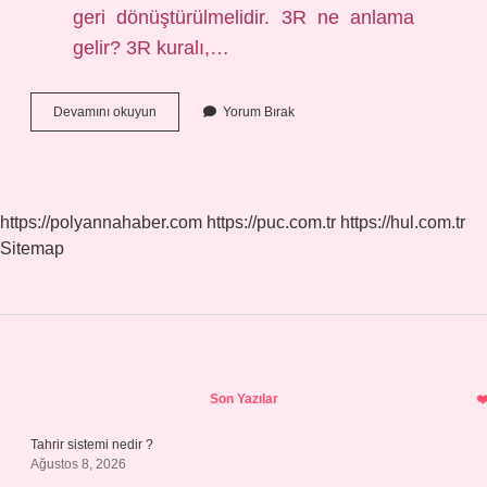
geri dönüştürülmelidir. 3R ne anlama
gelir? 3R kuralı,…
3
Devamını okuyun
Yorum Bırak
R
Ne
Anlama
Gelir
https://polyannahaber.com
https://puc.com.tr
https://hul.com.tr
Sitemap
Sidebar
Son Yazılar
Tahrir sistemi nedir ?
Ağustos 8, 2026