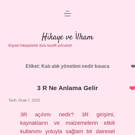
menüyü
Anasayfa
aç
Gizlilik Politikası
Hikaye ve İlham
Kişisel hikayelerle dolu keyifli yolculuk!
Yasal Uyarı
Hakkımızda
Etiket:
Katı atık yönetimi nedir kısaca
3 R Ne Anlama Gelir
Tarih: Ocak 7, 2025
3R açılımı nedir? 3R girişimi,
kaynakların ve malzemelerin etkili
kullanımı yoluyla sağlam bir dairesel