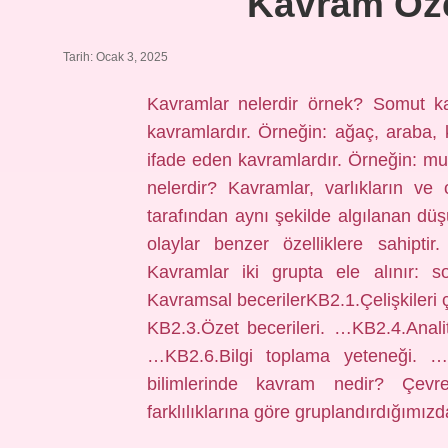
Kavram Özel
Tarih: Ocak 3, 2025
Kavramlar nelerdir örnek? Somut ka
kavramlardır. Örneğin: ağaç, araba, k
ifade eden kavramlardır. Örneğin: mutl
nelerdir? Kavramlar, varlıkların ve o
tarafından aynı şekilde algılanan düşü
olaylar benzer özelliklere sahiptir
Kavramlar iki grupta ele alınır: s
Kavramsal becerilerKB2.1.Çelişkiler
KB2.3.Özet becerileri. …KB2.4.Analit
…KB2.6.Bilgi toplama yeteneği. …K
bilimlerinde kavram nedir? Çevr
farklılıklarına göre gruplandırdığımı