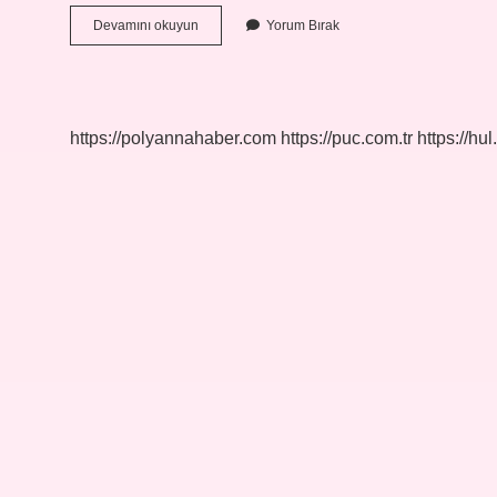
Kavram
Devamını okuyun
Yorum Bırak
Özellikleri
Nelerdir
https://polyannahaber.com
https://puc.com.tr
https://hul