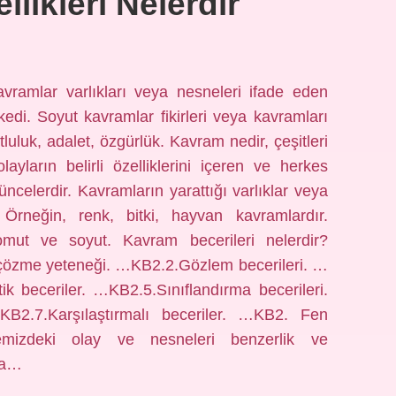
likleri Nelerdir
vramlar varlıkları veya nesneleri ifade eden
edi. Soyut kavramlar fikirleri veya kavramları
uluk, adalet, özgürlük. Kavram nedir, çeşitleri
layların belirli özelliklerini içeren ve herkes
ncelerdir. Kavramların yarattığı varlıklar veya
. Örneğin, renk, bitki, hayvan kavramlardır.
omut ve soyut. Kavram becerileri nelerdir?
i çözme yeteneği. …KB2.2.Gözlem becerileri. …
ik beceriler. …KB2.5.Sınıflandırma becerileri.
B2.7.Karşılaştırmalı beceriler. …KB2. Fen
emizdeki olay ve nesneleri benzerlik ve
zda…