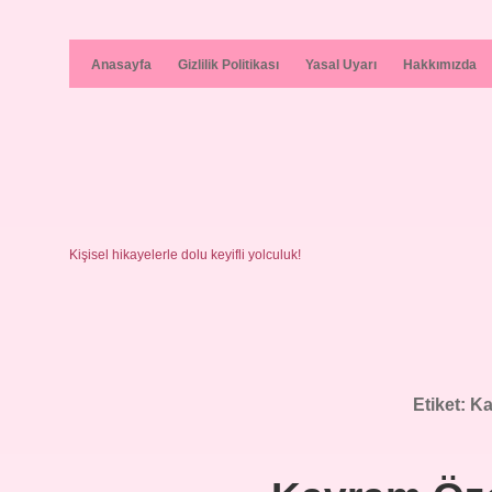
Anasayfa
Gizlilik Politikası
Yasal Uyarı
Hakkımızda
Kişisel hikayelerle dolu keyifli yolculuk!
Etiket:
Ka