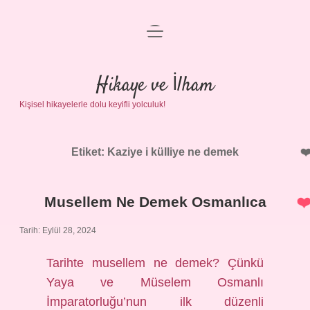
menüyü
Anasayfa
aç
Gizlilik Politikası
Hikaye ve İlham
Kişisel hikayelerle dolu keyifli yolculuk!
Yasal Uyarı
Hakkımızda
Etiket:
Kaziye i külliye ne demek
Musellem Ne Demek Osmanlıca
Tarih: Eylül 28, 2024
Tarihte musellem ne demek? Çünkü
Yaya ve Müselem Osmanlı
İmparatorluğu’nun ilk düzenli