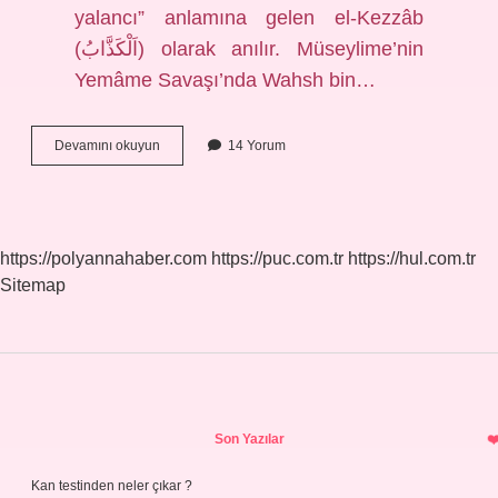
yalancı” anlamına gelen el-Kezzâb
(اَلْكَذَّابُ) olarak anılır. Müseylime’nin
Yemâme Savaşı’nda Wahsh bin…
Musellem
Devamını okuyun
14 Yorum
Ne
Demek
Osmanlıca
https://polyannahaber.com
https://puc.com.tr
https://hul.com.tr
Sitemap
Sidebar
Son Yazılar
Kan testinden neler çıkar ?