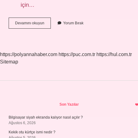
için…
Kesebi
Devamını okuyun
Yorum Bırak
Ne
Demek
https://polyannahaber.com
https://puc.com.tr
https://hul.com.tr
Sitemap
Sidebar
Son Yazılar
Bilgisayar siyah ekranda kalıyor nasıl açılır ?
Ağustos 6, 2026
Kekik otu kürtçe ismi nedir ?
Ağustos 5, 2026