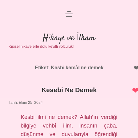
menüyü
Anasayfa
aç
Gizlilik Politikası
Hikaye ve İlham
Kişisel hikayelerle dolu keyifli yolculuk!
Yasal Uyarı
Hakkımızda
Etiket:
Kesbi kemâl ne demek
Kesebi Ne Demek
Tarih: Ekim 25, 2024
Kesbi ilmi ne demek? Allah’ın verdiği
bilgiye vehbî ilim, insanın çaba,
düşünme ve duyularıyla öğrendiği