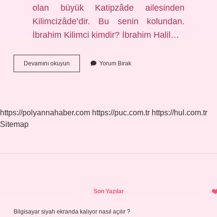
olan büyük Katipzâde ailesinden
Kilimcizâde’dir. Bu senin kolundan.
İbrahim Kilimci kimdir? İbrahim Halil…
Hacı
Devamını okuyun
Yorum Bırak
Mehmet
Kilimci
Kimdir
https://polyannahaber.com
https://puc.com.tr
https://hul.com.tr
Sitemap
Sidebar
Son Yazılar
Bilgisayar siyah ekranda kalıyor nasıl açılır ?