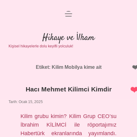
menüyü
Anasayfa
aç
Gizlilik Politikası
Hikaye ve İlham
Kişisel hikayelerle dolu keyifli yolculuk!
Yasal Uyarı
Hakkımızda
Etiket:
Kilim Mobilya kime ait
Hacı Mehmet Kilimci Kimdir
Tarih: Ocak 15, 2025
Kilim grubu kimin? Kilim Grup CEO’su
İbrahim KİLİMCİ ile röportajımız
Habertürk ekranlarında yayımlandı.