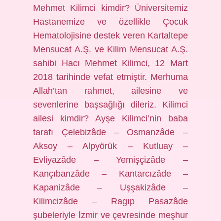
Mehmet Kilimci kimdir? Üniversitemiz
Hastanemize ve özellikle Çocuk
Hematolojisine destek veren Kartaltepe
Mensucat A.Ş. ve Kilim Mensucat A.Ş.
sahibi Hacı Mehmet Kilimci, 12 Mart
2018 tarihinde vefat etmiştir. Merhuma
Allah’tan rahmet, ailesine ve
sevenlerine başsağlığı dileriz. Kilimci
ailesi kimdir? Ayşe Kilimci’nin baba
tarafı Çelebizâde – Osmanzâde –
Aksoy – Alpyörük – Kutluay –
Evliyazâde – Yemişçizâde –
Kançıbanzâde – Kantarcızâde –
Kapanizâde – Uşşakizâde –
Kilimcizâde – Ragıp Pasazâde
şubeleriyle İzmir ve çevresinde meşhur