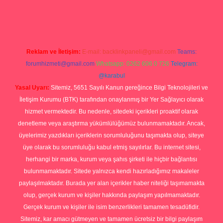
 yap
Reklam ve İletişim:
E-mail:
backlinkpaneli@gmail.com
Teams:
forumhizmeti@gmail.com
Whatsapp: 0262 606 0 726
Telegram:
@karabul
Yasal Uyarı:
Sitemiz, 5651 Sayılı Kanun gereğince Bilgi Teknolojileri ve
İletişim Kurumu (BTK) tarafından onaylanmış bir Yer Sağlayıcı olarak
hizmet vermektedir. Bu nedenle, sitedeki içerikleri proaktif olarak
denetleme veya araştırma yükümlülüğümüz bulunmamaktadır. Ancak,
üyelerimiz yazdıkları içeriklerin sorumluluğunu taşımakta olup, siteye
üye olarak bu sorumluluğu kabul etmiş sayılırlar. Bu internet sitesi,
herhangi bir marka, kurum veya şahıs şirketi ile hiçbir bağlantısı
bulunmamaktadır. Sitede yalnızca kendi hazırladığımız makaleler
paylaşılmaktadır. Burada yer alan içerikler haber niteliği taşımamakta
olup, gerçek kurum ve kişiler hakkında paylaşım yapılmamaktadır.
Gerçek kurum ve kişiler ile isim benzerlikleri tamamen tesadüfidir.
Sitemiz, kar amacı gütmeyen ve tamamen ücretsiz bir bilgi paylaşım