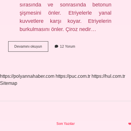
sırasında ve sonrasında betonun
şişmesini önler. Etriyelerle yanal
kuvvetlere karşı koyar. Etriyelerin
burkulmasını önler. Çiroz nedir…
Çiroz
Devamını okuyun
12 Yorum
Ve
Etriye
Nedir
https://polyannahaber.com
https://puc.com.tr
https://hul.com.tr
Sitemap
Sidebar
Son Yazılar