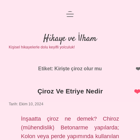
menüyü
Anasayfa
aç
Gizlilik Politikası
Hikaye ve İlham
Kişisel hikayelerle dolu keyifli yolculuk!
Yasal Uyarı
Hakkımızda
Etiket:
Kirişte çiroz olur mu
Çiroz Ve Etriye Nedir
Tarih: Ekim 10, 2024
İnşaatta çiroz ne demek? Chiroz
(mühendislik) Betonarme yapılarda;
Kolon veya perde yapımında kullanılan