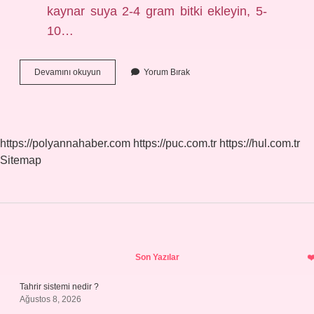
kaynar suya 2-4 gram bitki ekleyin, 5-
10…
Göz
Devamını okuyun
Yorum Bırak
Için
Sinir
Otu
Nasıl
Kullanılır
https://polyannahaber.com
https://puc.com.tr
https://hul.com.tr
Sitemap
Sidebar
Son Yazılar
Tahrir sistemi nedir ?
Ağustos 8, 2026