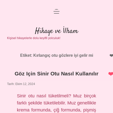
menüyü
Anasayfa
aç
Gizlilik Politikası
Hikaye ve İlham
Kişisel hikayelerle dolu keyifli yolculuk!
Yasal Uyarı
Hakkımızda
Etiket:
Kırlangıç otu gözlere iyi gelir mi
Göz Için Sinir Otu Nasıl Kullanılır
Tarih: Ekim 12, 2024
Sinir otu nasıl tüketilmeli? Muz birçok
farklı şekilde tüketilebilir. Muz genellikle
krema formunda, çiğ formunda, pişmiş