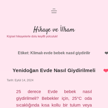
menüyü
Anasayfa
aç
Gizlilik Politikası
Hikaye ve İlham
Kişisel hikayelerle dolu keyifli yolculuk!
Yasal Uyarı
Hakkımızda
Etiket:
Klimalı evde bebek nasıl giydirilir
Yenidoğan Evde Nasıl Giydirilmeli
Tarih: Eylül 14, 2024
25 derece Evde bebek nasıl
giydirilmeli? Bebekler için, 25°C oda
sıcaklığında kısa kollu bir tulum veya