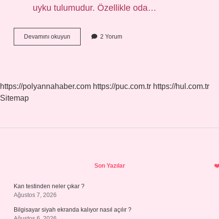
uyku tulumudur. Özellikle oda…
Yenidoğan
Devamını okuyun
2 Yorum
Evde
Nasıl
Giydirilmeli
https://polyannahaber.com
https://puc.com.tr
https://hul.com.tr
Sitemap
Sidebar
Son Yazılar
Kan testinden neler çıkar ?
Ağustos 7, 2026
Bilgisayar siyah ekranda kalıyor nasıl açılır ?
Ağustos 6, 2026