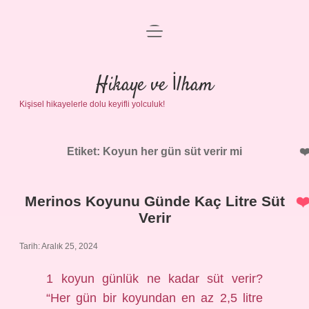
menüyü
Anasayfa
aç
Gizlilik Politikası
Hikaye ve İlham
Kişisel hikayelerle dolu keyifli yolculuk!
Yasal Uyarı
Hakkımızda
Etiket:
Koyun her gün süt verir mi
Merinos Koyunu Günde Kaç Litre Süt
Verir
Tarih: Aralık 25, 2024
1 koyun günlük ne kadar süt verir?
“Her gün bir koyundan en az 2,5 litre