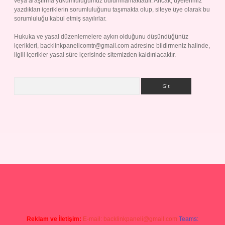
veya araştırma yükümlülüğümüz bulunmamaktadır. Ancak, üyelerimiz
yazdıkları içeriklerin sorumluluğunu taşımakta olup, siteye üye olarak bu
sorumluluğu kabul etmiş sayılırlar.
Hukuka ve yasal düzenlemelere aykırı olduğunu düşündüğünüz
içerikleri,
backlinkpanelicomtr@gmail.com
adresine bildirmeniz halinde,
ilgili içerikler yasal süre içerisinde sitemizden kaldırılacaktır.
Arama
p
Reklam ve İletişim:
E-mail:
backlinkpaneli@gmail.com
Teams: