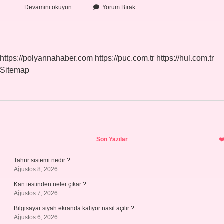
Merinos
Devamını okuyun
Yorum Bırak
Koyunu
Günde
Kaç
Litre
Süt
https://polyannahaber.com
https://puc.com.tr
https://hul.com.tr
Verir
Sitemap
Sidebar
Son Yazılar
Tahrir sistemi nedir ?
Ağustos 8, 2026
Kan testinden neler çıkar ?
Ağustos 7, 2026
Bilgisayar siyah ekranda kalıyor nasıl açılır ?
Ağustos 6, 2026