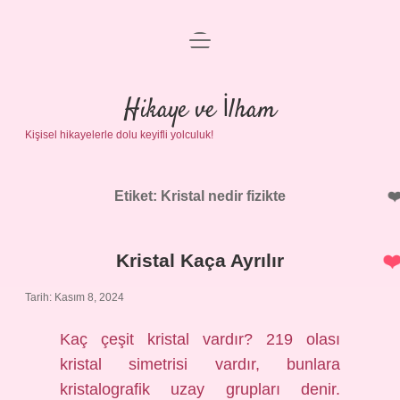
menüyü
Anasayfa
aç
Gizlilik Politikası
Hikaye ve İlham
Kişisel hikayelerle dolu keyifli yolculuk!
Yasal Uyarı
Hakkımızda
Etiket:
Kristal nedir fizikte
Kristal Kaça Ayrılır
Tarih: Kasım 8, 2024
Kaç çeşit kristal vardır? 219 olası
kristal simetrisi vardır, bunlara
kristalografik uzay grupları denir.