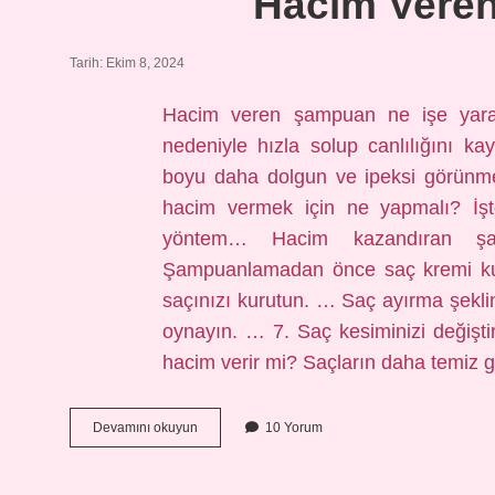
Hacim Vere
Tarih: Ekim 8, 2024
Hacim veren şampuan ne işe yara
nedeniyle hızla solup canlılığını k
boyu daha dolgun ve ipeksi görünme
hacim vermek için ne yapmalı? İşte
yöntem… Hacim kazandıran şam
Şampuanlamadan önce saç kremi kul
saçınızı kurutun. … Saç ayırma şeklin
oynayın. … 7. Saç kesiminizi değişt
hacim verir mi? Saçların daha temiz
Hacim
Devamını okuyun
10 Yorum
Veren
Şampuan
Nedir