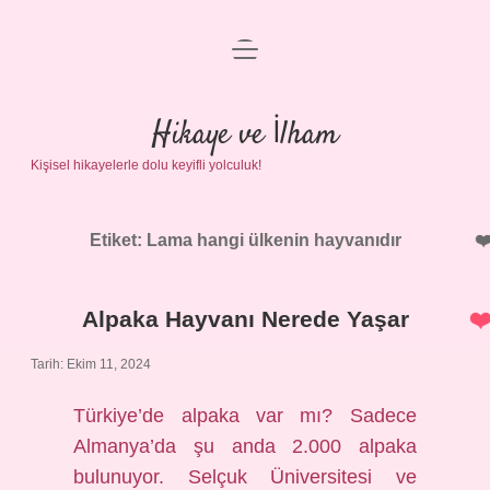
menüyü
Anasayfa
aç
Gizlilik Politikası
Hikaye ve İlham
Kişisel hikayelerle dolu keyifli yolculuk!
Yasal Uyarı
Hakkımızda
Etiket:
Lama hangi ülkenin hayvanıdır
Alpaka Hayvanı Nerede Yaşar
Tarih: Ekim 11, 2024
Türkiye’de alpaka var mı? Sadece
Almanya’da şu anda 2.000 alpaka
bulunuyor. Selçuk Üniversitesi ve