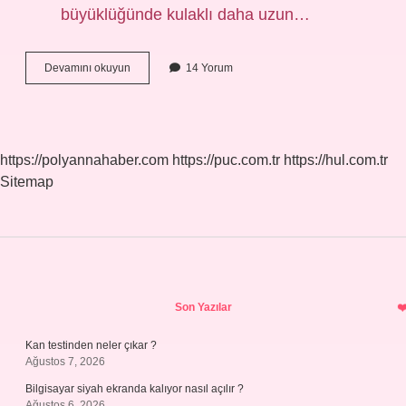
büyüklüğünde kulaklı daha uzun…
Alpaka
Devamını okuyun
14 Yorum
Hayvanı
Nerede
Yaşar
https://polyannahaber.com
https://puc.com.tr
https://hul.com.tr
Sitemap
Sidebar
Son Yazılar
Kan testinden neler çıkar ?
Ağustos 7, 2026
Bilgisayar siyah ekranda kalıyor nasıl açılır ?
Ağustos 6, 2026