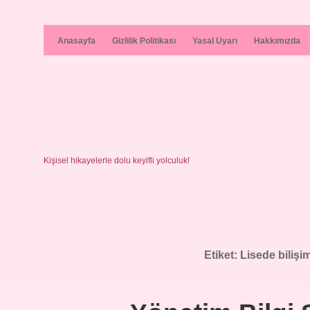
Anasayfa
Gizlilik Politikası
Yasal Uyarı
Hakkımızda
Kişisel hikayelerle dolu keyifli yolculuk!
Etiket:
Lisede bilişi