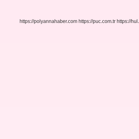
Sistemi
Ne
Iş
Yapar
https://polyannahaber.com
https://puc.com.tr
https://hul