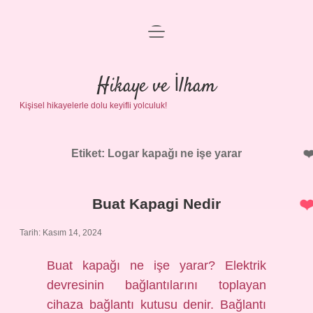
menüyü
Anasayfa
aç
Gizlilik Politikası
Hikaye ve İlham
Kişisel hikayelerle dolu keyifli yolculuk!
Yasal Uyarı
Hakkımızda
Etiket:
Logar kapağı ne işe yarar
Buat Kapagi Nedir
Tarih: Kasım 14, 2024
Buat kapağı ne işe yarar? Elektrik
devresinin bağlantılarını toplayan
cihaza bağlantı kutusu denir. Bağlantı