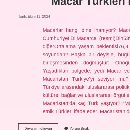
Macar Türkleri
Tarih: Ekim 11, 2024
Macarlar hangi dine inanıyor? Maca
CumhuriyetiDilMacarca (resmi)Din53
diğerOrtalama yaşam beklentisi76,9
soyundan? Başka bir deyişle, bugün
birleşmesinden doğmuştur: Onogu
Yaşadıkları bölgede, yedi Macar ve 
Macaristan Türkiye’yi seviyor mu? 
Türkiye arasındaki uluslararası politika
kültürel bağlar ve uluslararası örgütler
Macaristan’da kaç Türk yaşıyor? “Ma
etnik Türkleri ifade eder. Macaristan’
Macar
Devamını okuyun
Yorum Bırak