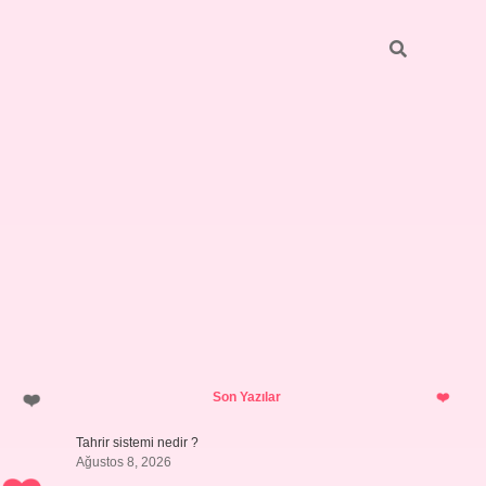
Sidebar
ilbet giri
Son Yazılar
Tahrir sistemi nedir ?
Ağustos 8, 2026