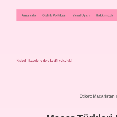
Anasayfa
Gizlilik Politikası
Yasal Uyarı
Hakkımızda
Kişisel hikayelerle dolu keyifli yolculuk!
Etiket:
Macaristan 