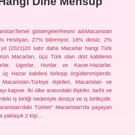
 Hangi Dine Mensup
ristanTemel göstergelerResmi adıMacaristan
% Hristiyan, 27% bilinmiyor, 18% dinsiz, 2%
 yıl (2021)20 satır daha Macarlar hangi Türk
ün Macarları, üçü Türk olan dört kabilenin
rlar, Ugorlar, Hunlar ve Kavar-Hazarlar.
üç Hazar kabilesi birleşip örgütlenmişlerdir.
Macaristan-Türkiye ilişkileri, Macaristan ve
yı kapsar. İki ülke arasındaki ilişkiler, tarihi ve
deki iş birliği nedeniyle dostça ve iş birlikçidir.
caristan’daki Türkler” Macaristan’da yaşayan
da yaklaşık 2 kişi…