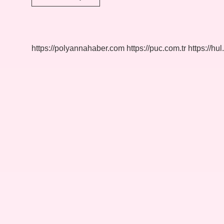
Türkleri
Hangi
Dine
Mensup
https://polyannahaber.com
https://puc.com.tr
https://hul