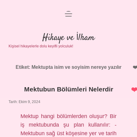
menüyü
Anasayfa
aç
Gizlilik Politikası
Hikaye ve İlham
Kişisel hikayelerle dolu keyifli yolculuk!
Yasal Uyarı
Hakkımızda
Etiket:
Mektupta isim ve soyisim nereye yazılır
Mektubun Bölümleri Nelerdir
Tarih: Ekim 9, 2024
Mektup hangi bölümlerden oluşur? Bir
iş mektubunda şu plan kullanılır: -
Mektubun sağ üst köşesine yer ve tarih