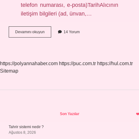
telefon numarası, e-posta)TarihAlıcının
iletişim bilgileri (ad, ünvan,…
Mektubun
Devamını okuyun
14 Yorum
Bölümleri
Nelerdir
https://polyannahaber.com
https://puc.com.tr
https://hul.com.tr
Sitemap
Sidebar
Son Yazılar
Tahrir sistemi nedir ?
Ağustos 8, 2026