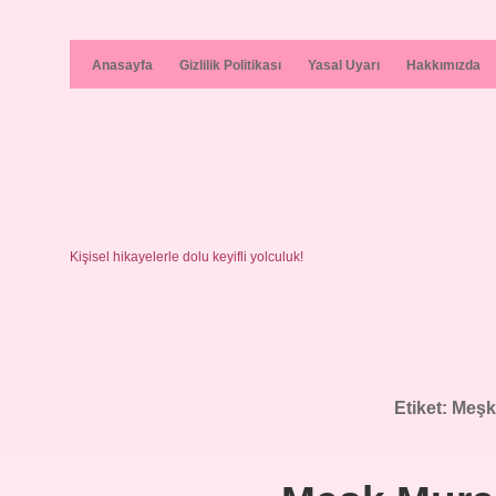
Anasayfa
Gizlilik Politikası
Yasal Uyarı
Hakkımızda
Kişisel hikayelerle dolu keyifli yolculuk!
Etiket:
Meşk