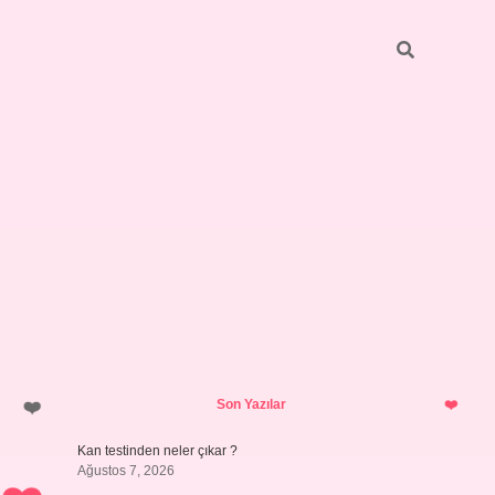
Sidebar
ilbet giri
Son Yazılar
Kan testinden neler çıkar ?
Ağustos 7, 2026