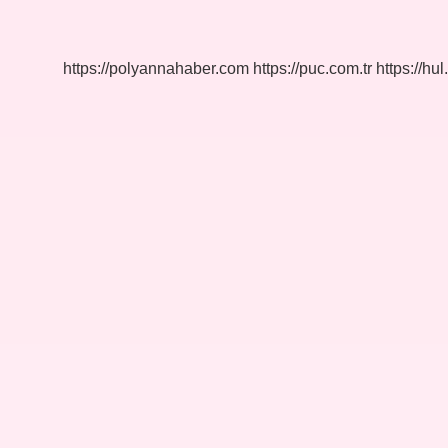
Ne
Demek
https://polyannahaber.com
https://puc.com.tr
https://hul