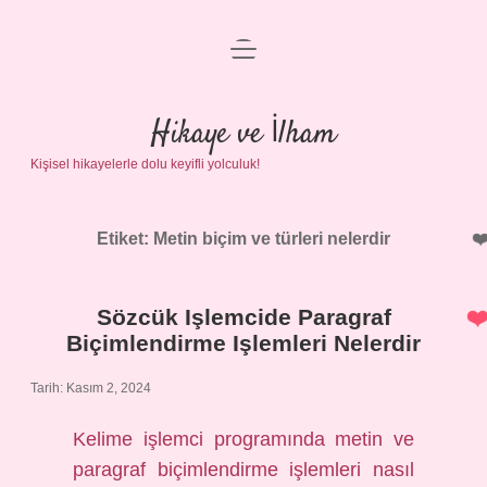
menüyü
Anasayfa
aç
Gizlilik Politikası
Hikaye ve İlham
Kişisel hikayelerle dolu keyifli yolculuk!
Yasal Uyarı
Hakkımızda
Etiket:
Metin biçim ve türleri nelerdir
Sözcük Işlemcide Paragraf
Biçimlendirme Işlemleri Nelerdir
Tarih: Kasım 2, 2024
Kelime işlemci programında metin ve
paragraf biçimlendirme işlemleri nasıl