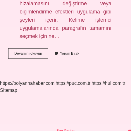
hizalamasını değiştirme veya
biçimlendirme efektleri uygulama gibi
şeyleri içerir. Kelime işlemci
uygulamalarında paragrafın tamamını
seçmek için ne…
Sözcük
Devamını okuyun
Yorum Bırak
Işlemcide
Paragraf
Biçimlendirme
Işlemleri
Nelerdir
https://polyannahaber.com
https://puc.com.tr
https://hul.com.tr
Sitemap
Sidebar
Son Yazılar