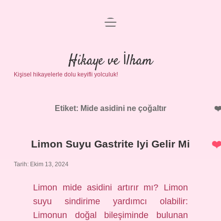
menüyü
Anasayfa
aç
Gizlilik Politikası
Hikaye ve İlham
Kişisel hikayelerle dolu keyifli yolculuk!
Yasal Uyarı
Hakkımızda
Etiket:
Mide asidini ne çoğaltır
Limon Suyu Gastrite Iyi Gelir Mi
Tarih: Ekim 13, 2024
Limon mide asidini artırır mı? Limon
suyu sindirime yardımcı olabilir:
Limonun doğal bileşiminde bulunan