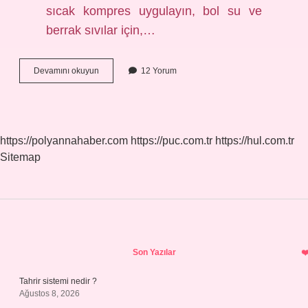
sıcak kompres uygulayın, bol su ve
berrak sıvılar için,…
Limon
Devamını okuyun
12 Yorum
Suyu
Gastrite
Iyi
Gelir
Mi
https://polyannahaber.com
https://puc.com.tr
https://hul.com.tr
Sitemap
Sidebar
Son Yazılar
Tahrir sistemi nedir ?
Ağustos 8, 2026