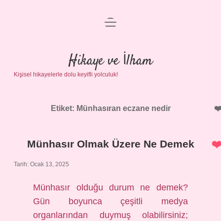
menüyü
Anasayfa
aç
Gizlilik Politikası
Hikaye ve İlham
Kişisel hikayelerle dolu keyifli yolculuk!
Yasal Uyarı
Hakkımızda
Etiket:
Münhasıran eczane nedir
Münhasır Olmak Üzere Ne Demek
Tarih: Ocak 13, 2025
Münhasır olduğu durum ne demek?
Gün boyunca çeşitli medya
organlarından duymuş olabilirsiniz;