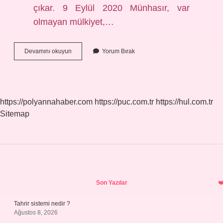
çıkar. 9 Eylül 2020 Münhasır, var
olmayan mülkiyet,…
Münhasır
Devamını okuyun
Yorum Bırak
Olmak
Üzere
Ne
Demek
https://polyannahaber.com
https://puc.com.tr
https://hul.com.tr
Sitemap
Sidebar
Son Yazılar
Tahrir sistemi nedir ?
Ağustos 8, 2026