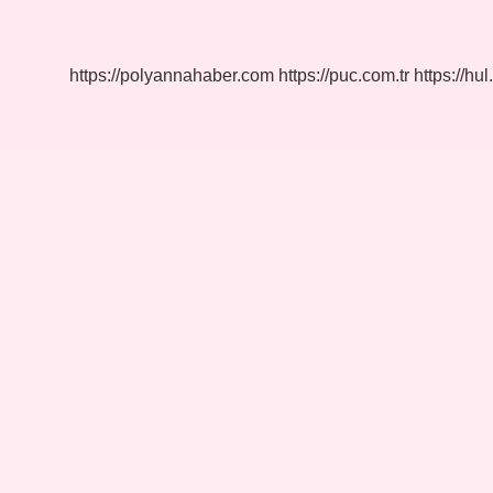
Sistemi
Ne
Iş
Yapar
https://polyannahaber.com
https://puc.com.tr
https://hul