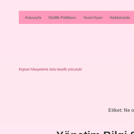
Anasayfa
Gizlilik Politikası
Yasal Uyarı
Hakkımızda
Kişisel hikayelerle dolu keyifli yolculuk!
Etiket:
Ne 