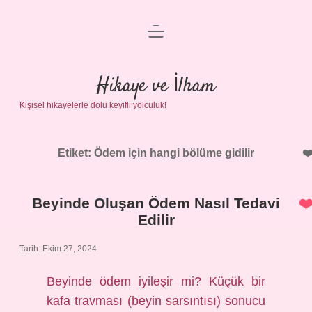
menüyü
Anasayfa
aç
Gizlilik Politikası
Hikaye ve İlham
Kişisel hikayelerle dolu keyifli yolculuk!
Yasal Uyarı
Hakkımızda
Etiket:
Ödem için hangi bölüme gidilir
Beyinde Oluşan Ödem Nasıl Tedavi
Edilir
Tarih: Ekim 27, 2024
Beyinde ödem iyileşir mi? Küçük bir
kafa travması (beyin sarsıntısı) sonucu