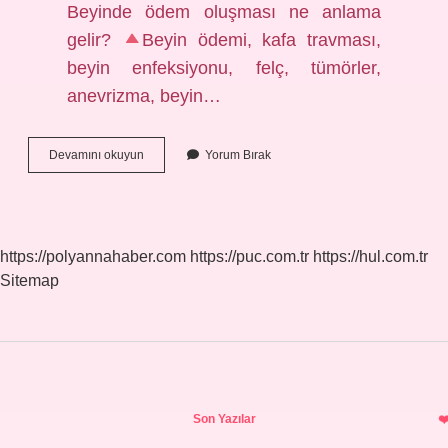
Beyinde ödem oluşması ne anlama
gelir?
Beyin ödemi, kafa travması,
beyin enfeksiyonu, felç, tümörler,
anevrizma, beyin…
Beyinde
Devamını okuyun
Yorum Bırak
Oluşan
Ödem
Nasıl
Tedavi
Edilir
https://polyannahaber.com
https://puc.com.tr
https://hul.com.tr
Sitemap
Sidebar
Son Yazılar