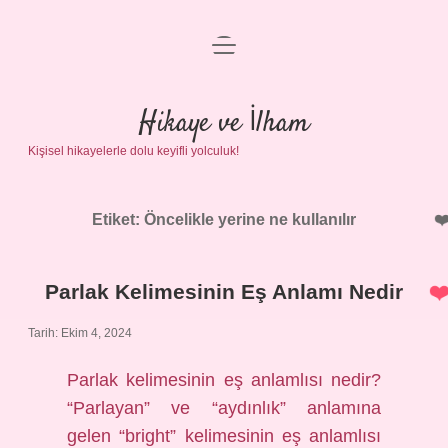
menüyü
Anasayfa
aç
Gizlilik Politikası
Hikaye ve İlham
Kişisel hikayelerle dolu keyifli yolculuk!
Yasal Uyarı
Hakkımızda
Etiket:
Öncelikle yerine ne kullanılır
Parlak Kelimesinin Eş Anlamı Nedir
Tarih: Ekim 4, 2024
Parlak kelimesinin eş anlamlısı nedir?
“Parlayan” ve “aydınlık” anlamına
gelen “bright” kelimesinin eş anlamlısı