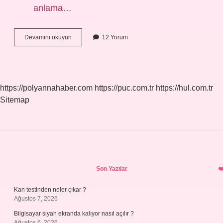
anlama…
Parlak
Devamını okuyun
12 Yorum
Kelimesinin
Eş
Anlamı
Nedir
https://polyannahaber.com
https://puc.com.tr
https://hul.com.tr
Sitemap
Sidebar
Son Yazılar
Kan testinden neler çıkar ?
Ağustos 7, 2026
Bilgisayar siyah ekranda kalıyor nasıl açılır ?
Ağustos 6, 2026