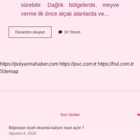
sürebilir. Dağlık bölgelerde, meyve
verme ilk önce alçak alanlarda ve…
Kuzu
Devamını okuyun
10 Yorum
Göbeği
Ne
Zaman
Çıkıyor
https://polyannahaber.com
https://puc.com.tr
https://hul.com.tr
Sitemap
Sidebar
Son Yazılar
Bilgisayar siyah ekranda kalıyor nasıl açılır ?
Ağustos 6, 2026