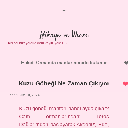
menüyü
Anasayfa
aç
Gizlilik Politikası
Hikaye ve İlham
Kişisel hikayelerle dolu keyifli yolculuk!
Yasal Uyarı
Hakkımızda
Etiket:
Ormanda mantar nerede bulunur
Kuzu Göbeği Ne Zaman Çıkıyor
Tarih: Ekim 10, 2024
Kuzu göbeği mantarı hangi ayda çıkar?
Çam ormanlarından; Toros
Dağları’ndan başlayarak Akdeniz, Ege,