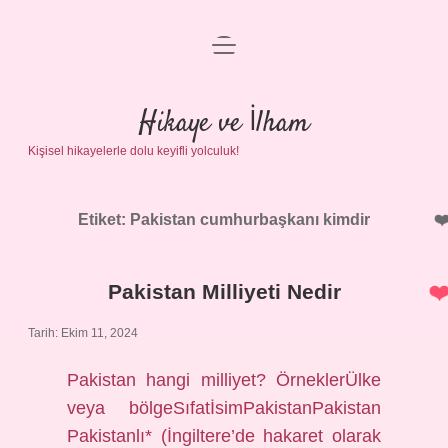
menüyü
Anasayfa
aç
Gizlilik Politikası
Hikaye ve İlham
Kişisel hikayelerle dolu keyifli yolculuk!
Yasal Uyarı
Hakkımızda
Etiket:
Pakistan cumhurbaşkanı kimdir
Pakistan Milliyeti Nedir
Tarih: Ekim 11, 2024
Pakistan hangi milliyet? ÖrneklerÜlke
veya bölgeSıfatİsimPakistanPakistan
Pakistanlı* (İngiltere’de hakaret olarak