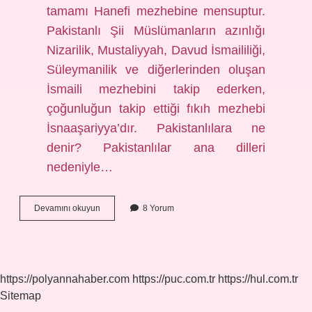
tamamı Hanefi mezhebine mensuptur.
Pakistanlı Şii Müslümanların azınlığı
Nizarilik, Mustaliyyah, Davud İsmaililiği,
Süleymanilik ve diğerlerinden oluşan
İsmaili mezhebini takip ederken,
çoğunluğun takip ettiği fıkıh mezhebi
İsnaaşariyya’dır. Pakistanlılara ne
denir? Pakistanlılar ana dilleri
nedeniyle…
Pakistan
Devamını okuyun
8 Yorum
Milliyeti
Nedir
https://polyannahaber.com
https://puc.com.tr
https://hul.com.tr
Sitemap