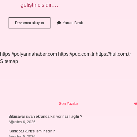
geliştiricisidir.…
Pik
Devamını okuyun
Yorum Bırak
Performans
Ne
Demek
https://polyannahaber.com
https://puc.com.tr
https://hul.com.tr
Sitemap
Sidebar
Son Yazılar
Bilgisayar siyah ekranda kalıyor nasıl açılır ?
Ağustos 6, 2026
Kekik otu kürtçe ismi nedir ?
Ağustos 5, 2026