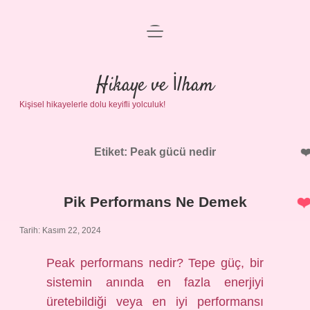
menüyü
Anasayfa
aç
Gizlilik Politikası
Hikaye ve İlham
Kişisel hikayelerle dolu keyifli yolculuk!
Yasal Uyarı
Hakkımızda
Etiket:
Peak gücü nedir
Pik Performans Ne Demek
Tarih: Kasım 22, 2024
Peak performans nedir? Tepe güç, bir
sistemin anında en fazla enerjiyi
üretebildiği veya en iyi performansı