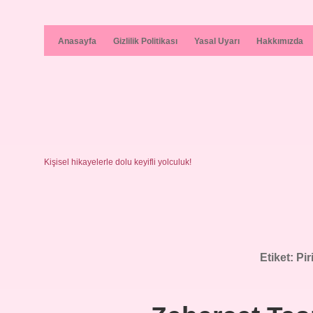
Anasayfa
Gizlilik Politikası
Yasal Uyarı
Hakkımızda
Kişisel hikayelerle dolu keyifli yolculuk!
Etiket:
Pir