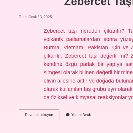
Zebercet Taş
Tarih: Ocak 13, 2025
Zebercet taşı nereden çıkarılır? T
volkanik patlamalardan sonra yüzeye
Burma, Vietnam, Pakistan, Çin ve Am
çıkarılır. Zebercet taşı değerli mi? 
kendine özgü parlak bir yapıya sah
simgesi olarak bilinen değerli bir mine
olivin ailesine aittir ve doğada buluna
olarak kullanılan taş grubu ayrı olara
da fiziksel ve kimyasal reaksiyonlar 
Zebercet
Devamını okuyun
Yorum Bırak
Taşı
Nereden
Çıkıyor