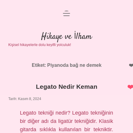
menüyü
Anasayfa
aç
Gizlilik Politikası
Hikaye ve İlham
Kişisel hikayelerle dolu keyifli yolculuk!
Yasal Uyarı
Hakkımızda
Etiket:
Piyanoda bağ ne demek
Legato Nedir Keman
Tarih: Kasım 8, 2024
Legato tekniği nedir? Legato tekniğinin
bir diğer adı da ligatür tekniğidir. Klasik
gitarda sıklıkla kullanılan bir tekniktir.