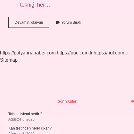
tekniği her…
Legato
Devamını okuyun
Yorum Bırak
Nedir
Keman
https://polyannahaber.com
https://puc.com.tr
https://hul.com.tr
Sitemap
Sidebar
Son Yazılar
Tahrir sistemi nedir ?
Ağustos 8, 2026
Kan testinden neler çıkar ?
Ağustos 7, 2026