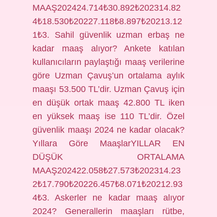
MAAŞ202424.714₺30.892₺202314.82
4₺18.530₺20227.118₺8.897₺20213.12
1₺3. Sahil güvenlik uzman erbaş ne
kadar maaş alıyor? Ankete katılan
kullanıcıların paylaştığı maaş verilerine
göre Uzman Çavuş’un ortalama aylık
maaşı 53.500 TL’dir. Uzman Çavuş için
en düşük ortak maaş 42.800 TL iken
en yüksek maaş ise 110 TL’dir. Özel
güvenlik maaşı 2024 ne kadar olacak?
Yıllara Göre MaaşlarYILLAR EN
DÜŞÜK ORTALAMA
MAAŞ202422.058₺27.573₺202314.23
2₺17.790₺20226.457₺8.071₺20212.93
4₺3. Askerler ne kadar maaş alıyor
2024? Generallerin maaşları rütbe,