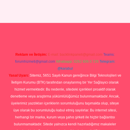
 giriş yap
Reklam ve İletişim:
E-mail:
backlinkpaneli@gmail.com
Teams:
forumhizmeti@gmail.com
Whatsapp: 0262 606 0 726
Telegram:
@karabul
Yasal Uyarı:
Sitemiz, 5651 Sayılı Kanun gereğince Bilgi Teknolojileri ve
İletişim Kurumu (BTK) tarafından onaylanmış bir Yer Sağlayıcı olarak
hizmet vermektedir. Bu nedenle, sitedeki içerikleri proaktif olarak
denetleme veya araştırma yükümlülüğümüz bulunmamaktadır. Ancak,
üyelerimiz yazdıkları içeriklerin sorumluluğunu taşımakta olup, siteye
üye olarak bu sorumluluğu kabul etmiş sayılırlar. Bu internet sitesi,
herhangi bir marka, kurum veya şahıs şirketi ile hiçbir bağlantısı
bulunmamaktadır. Sitede yalnızca kendi hazırladığımız makaleler