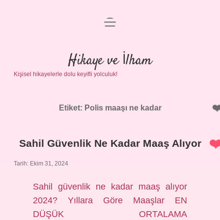
menüyü
Anasayfa
aç
Gizlilik Politikası
Hikaye ve İlham
Kişisel hikayelerle dolu keyifli yolculuk!
Yasal Uyarı
Hakkımızda
Etiket:
Polis maaşı ne kadar
Sahil Güvenlik Ne Kadar Maaş Alıyor
Tarih: Ekim 31, 2024
Sahil güvenlik ne kadar maaş alıyor
2024? Yıllara Göre Maaşlar EN
DÜŞÜK ORTALAMA