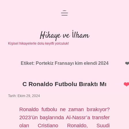
menüyü
Anasayfa
aç
Gizlilik Politikası
Hikaye ve İlham
Kişisel hikayelerle dolu keyifli yolculuk!
Yasal Uyarı
Hakkımızda
Etiket:
Portekiz Fransayı kim elendi 2024
C Ronaldo Futbolu Bıraktı Mı
Tarih: Ekim 29, 2024
Ronaldo futbolu ne zaman bırakıyor?
2023’ün başlarında Al-Nassr’a transfer
olan Cristiano Ronaldo, Suudi