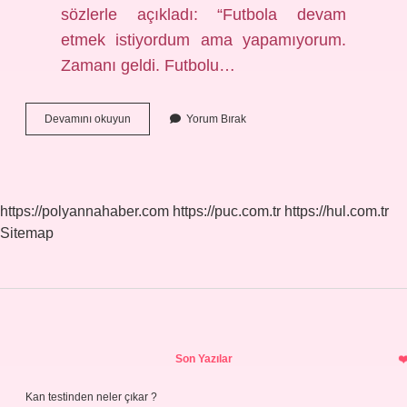
sözlerle açıkladı: “Futbola devam
etmek istiyordum ama yapamıyorum.
Zamanı geldi. Futbolu…
C
Devamını okuyun
Yorum Bırak
Ronaldo
Futbolu
Bıraktı
Mı
https://polyannahaber.com
https://puc.com.tr
https://hul.com.tr
Sitemap
Sidebar
Son Yazılar
Kan testinden neler çıkar ?