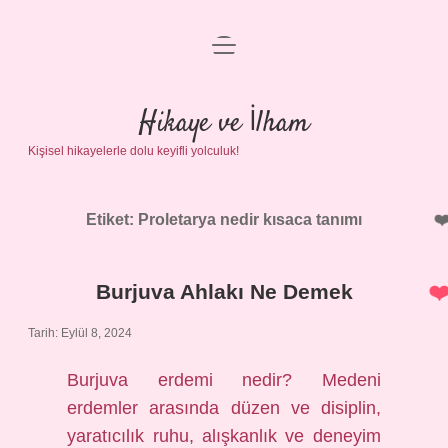
menüyü
Anasayfa
aç
Gizlilik Politikası
Hikaye ve İlham
Kişisel hikayelerle dolu keyifli yolculuk!
Yasal Uyarı
Hakkımızda
Etiket:
Proletarya nedir kısaca tanımı
Burjuva Ahlakı Ne Demek
Tarih: Eylül 8, 2024
Burjuva erdemi nedir? Medeni
erdemler arasında düzen ve disiplin,
yaratıcılık ruhu, alışkanlık ve deneyim