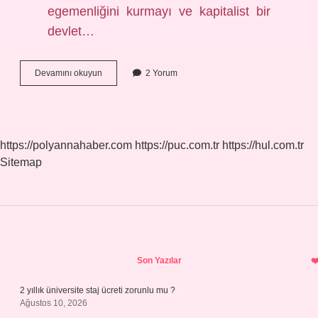
egemenliğini kurmayı ve kapitalist bir
devlet…
Burjuva
Devamını okuyun
2 Yorum
Ahlakı
Ne
Demek
https://polyannahaber.com
https://puc.com.tr
https://hul.com.tr
Sitemap
Sidebar
Son Yazılar
2 yıllık üniversite staj ücreti zorunlu mu ?
Ağustos 10, 2026