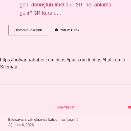
geri dönüştürülmelidir. 3R ne anlama
gelir? 3R kuralı,…
3
Devamını okuyun
Yorum Bırak
R
Ne
Anlama
Gelir
https://polyannahaber.com
https://puc.com.tr
https://hul.com.tr
Sitemap
Sidebar
Son Yazılar
Bilgisayar siyah ekranda kalıyor nasıl açılır ?
Ağustos 6, 2026