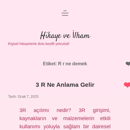
menüyü
Anasayfa
aç
Gizlilik Politikası
Hikaye ve İlham
Kişisel hikayelerle dolu keyifli yolculuk!
Yasal Uyarı
Hakkımızda
Etiket:
R r ne demek
3 R Ne Anlama Gelir
Tarih: Ocak 7, 2025
3R açılımı nedir? 3R girişimi,
kaynakların ve malzemelerin etkili
kullanımı yoluyla sağlam bir dairesel