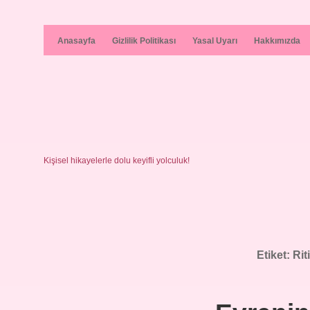
Anasayfa
Gizlilik Politikası
Yasal Uyarı
Hakkımızda
Kişisel hikayelerle dolu keyifli yolculuk!
Etiket:
Rit