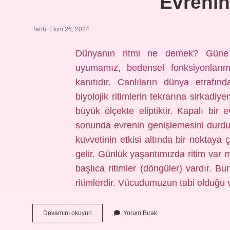
Evrenin
Tarih: Ekim 26, 2024
Dünyanın ritmi ne demek? Güne
uyumamız, bedensel fonksiyonlarımı
kanıtıdır. Canlıların dünya etrafı
biyolojik ritimlerin tekrarına sirkadiy
büyük ölçekte eliptiktir. Kapalı bir 
sonunda evrenin genişlemesini durd
kuvvetinin etkisi altında bir nokta
gelir. Günlük yaşantımızda ritim va
başlıca ritimler (döngüler) vardır. Bu
ritimlerdir. Vücudumuzun tabi olduğu 
Evrenin
Devamını okuyun
Yorum Bırak
Ritmi