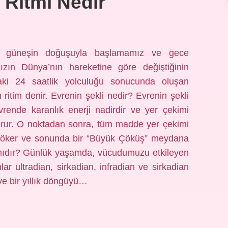
 Ritmi Nedir
 güneşin doğuşuyla başlamamız ve gece
zın Dünya’nın hareketine göre değiştiğinin
ndaki 24 saatlik yolculuğu sonucunda oluşan
en ritim denir. Evrenin şekli nedir? Evrenin şekli
evrende karanlık enerji nadirdir ve yer çekimi
urur. O noktadan sonra, tüm madde yer çekimi
ya çöker ve sonunda bir “Büyük Çöküş” meydana
r mıdır? Günlük yaşamda, vücudumuzu etkileyen
nlar ultradian, sirkadian, infradian ve sirkadian
ve bir yıllık döngüyü…