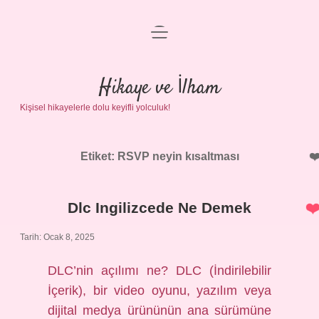
menüyü
Anasayfa
aç
Gizlilik Politikası
Hikaye ve İlham
Kişisel hikayelerle dolu keyifli yolculuk!
Yasal Uyarı
Hakkımızda
Etiket:
RSVP neyin kısaltması
Dlc Ingilizcede Ne Demek
Tarih: Ocak 8, 2025
DLC’nin açılımı ne? DLC (İndirilebilir
İçerik), bir video oyunu, yazılım veya
dijital medya ürününün ana sürümüne