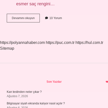
esmer saç rengini…
Kumral
Devamını okuyun
10 Yorum
Boyaya
Açıcı
Katılır
Mı
https://polyannahaber.com
https://puc.com.tr
https://hul.com.tr
Sitemap
Sidebar
Son Yazılar
Kan testinden neler çıkar ?
Ağustos 7, 2026
Bilgisayar siyah ekranda kalıyor nasıl açılır ?
Ağustos 6, 2026