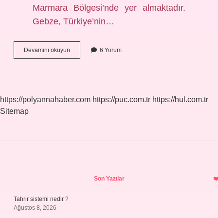
Marmara Bölgesi’nde yer almaktadır.
Gebze, Türkiye’nin…
Büyük
Devamını okuyun
6 Yorum
Sanayi
Alanı
Nedir
https://polyannahaber.com
https://puc.com.tr
https://hul.com.tr
Sitemap
Sidebar
Son Yazılar
Tahrir sistemi nedir ?
Ağustos 8, 2026