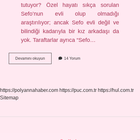
tutuyor? Özel hayatı sıkça sorulan
Sefo’nun evli olup olmadığı
araştırılıyor; ancak Sefo evli değil ve
bilindiği kadarıyla bir kız arkadaşı da
yok. Taraftarlar ayrıca “Sefo…
Burak
Devamını okuyun
14 Yorum
Bulut
Hangi
Takımı
Tutuyor
https://polyannahaber.com
https://puc.com.tr
https://hul.com.tr
Sitemap
Sidebar